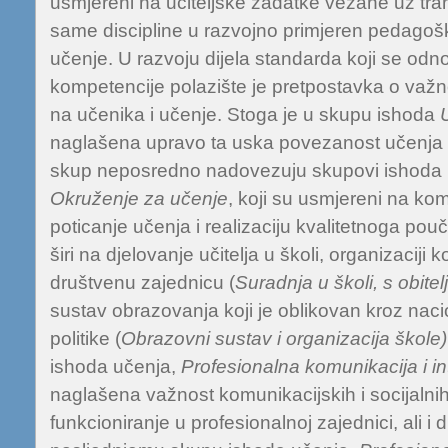
usmjereni na učiteljske zadatke vezane uz tra
same discipline u razvojno primjeren pedagoški
učenje. U razvoju dijela standarda koji se od
kompetencije polazište je pretpostavka o važ
na učenika i učenje. Stoga je u skupu ishoda
naglašena upravo ta uska povezanost učenja i
skup neposredno nadovezuju skupovi ishoda
Okruženje za učenje
, koji su usmjereni na ko
poticanje učenja i realizaciju kvalitetnoga pou
širi na djelovanje učitelja u školi, organizaciji k
društvenu zajednicu (
Suradnja u školi, s obitel
sustav obrazovanja koji je oblikovan kroz na
politike (
Obrazovni sustav i organizacija škole)
ishoda učenja,
Profesionalna komunikacija i in
naglašena važnost komunikacijskih i socijalnih 
funkcioniranje u profesionalnoj zajednici, ali 