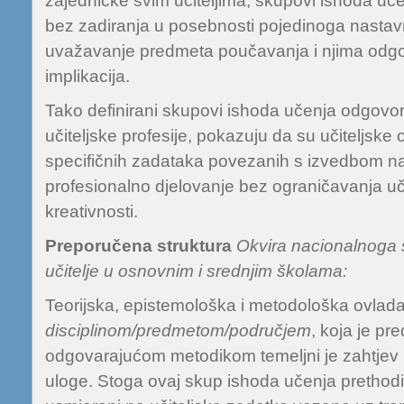
zajedničke svim učiteljima, skupovi ishoda uče
bez zadiranja u posebnosti pojedinoga nasta
uvažavanje predmeta poučavanja i njima odgo
implikacija.
Tako definirani skupovi ishoda učenja odgovor
učiteljske profesije, pokazuju da su učiteljske
specifičnih zadataka povezanih s izvedbom na
profesionalno djelovanje bez ograničavanja uči
kreativnosti.
Preporučena struktura
Okvira nacionalnoga s
učitelje u osnovnim i srednjim školama
:
Teorijska, epistemološka i metodološka ovlad
disciplinom/predmetom/područjem
, koja je pr
odgovarajućom metodikom temeljni je zahtjev u
uloge. Stoga ovaj skup ishoda učenja prethodi 