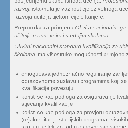
posljednjemu skupu ishoda učenja,
Profesiona
razvoj
, istaknuta je važnost cjeloživotnoga uč
razvoja učitelja tijekom cijele karijere.
Preporuka za primjenu
Okvira nacionalnoga s
učitelje u osnovnim i srednjim školama
Okvirni nacionalni standard kvalifikacija za uči
školama
ima višestruke mogućnosti primjene za
omogućava jednoznačno reguliranje zahtje
obrazovnome sustavu i programima koji se
kvalifikacije povezuju
koristi se kao podloga za osiguravanje kval
stjecanja kvalifikacije
koristi se kao podloga za provjeru obrazov
(re)akreditacije studijskih programa i visokih
školuju učitelji za rad u osnovnoškolskome