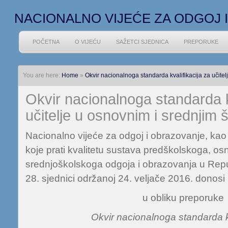
NACIONALNO VIJEĆE ZA ODGOJ 
POČETNA
O VIJEĆU
SAŽETCI SJEDNICA
PREPORUKE
You are here:
Home
»
Okvir nacionalnoga standarda kvalifikacija za učite
Okvir nacionalnoga standarda kv
učitelje u osnovnim i srednjim
Nacionalno vijeće za odgoj i obrazovanje, kao s
koje prati kvalitetu sustava predškolskoga, o
srednjoškolskoga odgoja i obrazovanja u Repub
28. sjednici održanoj 24. veljače 2016. donosi
u obliku preporuke
Okvir nacionalnoga standarda kv