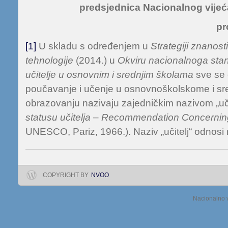
predsjednica Nacionalnog vijeć
pr
[1]
U skladu s određenjem u
Strategiji znanost
tehnologije
(2014.) u
Okviru nacionalnoga stand
učitelje u osnovnim i srednjim školama
sve se
poučavanje i učenje u osnovnoškolskome i s
obrazovanju nazivaju zajedničkim nazivom „uč
statusu učitelja
–
Recommendation Concerning 
UNESCO, Pariz, 1966.). Naziv „učitelj“ odnosi
COPYRIGHT BY
NVOO
Nacionalno v