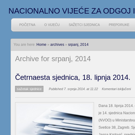
NACIONALNO VIJEĆE ZA ODGOJ 
POČETNA
O VIJEĆU
SAŽETCI SJEDNICA
PREPORUKE
You are here:
Home
»
archives
»
srpanj, 2014
Archive for srpanj, 2014
Četrnaesta sjednica, 18. lipnja 2014.
za
sažetak sjednice
Published 7. srpnja 2014. at 11:22
Komentari isključeni
Če
sje
18.
Dana 18. lipnja 2014.
lip
je 14. sjednica Nacion
20
(NVOO) u Ministarstvu
Svetice 38, Zagreb. Sj
Jasna Krstović, preds