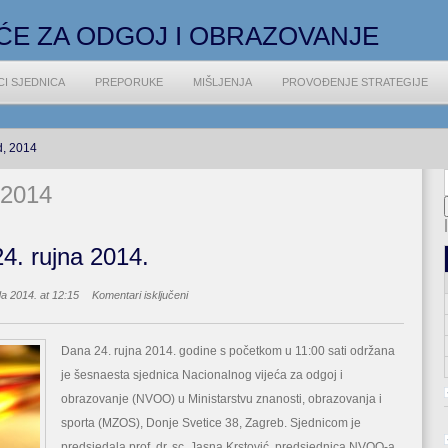
ĆE ZA ODGOJ I OBRAZOVANJE
CI SJEDNICA
PREPORUKE
MIŠLJENJA
PROVOĐENJE STRATEGIJE
d, 2014
 2014
4. rujna 2014.
za
da 2014. at 12:15
Komentari isključeni
Šenaesta
sjednica,
24.
Dana 24. rujna 2014. godine s početkom u 11:00 sati održana
rujna
je šesnaesta sjednica Nacionalnog vijeća za odgoj i
2014.
obrazovanje (NVOO) u Ministarstvu znanosti, obrazovanja i
sporta (MZOS), Donje Svetice 38, Zagreb. Sjednicom je
predsjedala prof. dr. sc. Jasna Krstović, predsjednica NVOO-a.