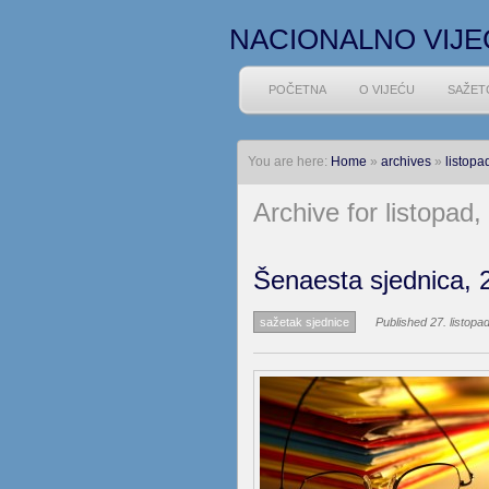
NACIONALNO VIJE
POČETNA
O VIJEĆU
SAŽET
You are here:
Home
»
archives
»
listopa
Archive for listopad,
Šenaesta sjednica, 2
sažetak sjednice
Published 27. listopa