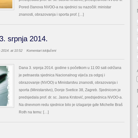
Pored članova NVOO-a na sjednici su nazočili: ministar
znanosti, obrazovanja i sporta prof. […]
3. srpnja 2014.
za
a 2014. at 10:52
Komentari isključeni
Petnaesta
sjednica,
3.
Dana 3. srpnja 2014. godine s početkom u 11:00 sati održana
srpnja
je petnaesta sjednica Nacionalnog vijeća za odgoj i
2014.
obrazovanje (NVOO) u Ministarstvu znanosti, obrazovanja i
sporta (Ministarstvo), Donje Svetice 38, Zagreb. Sjednicom je
predsjedala prof. dr. sc. Jasna Krstović, predsjednica NVOO-a.
Na dnevnom redu sjednice bilo je izlaganje gđe Michelle Braš
Roth na temu: […]