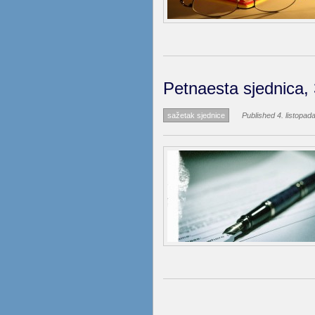
Petnaesta sjednica, 
sažetak sjednice
Published 4. listopad