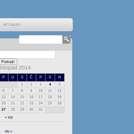
AKTUALNO
listopad 2014
P
U
S
Č
P
S
N
1
2
3
4
5
6
7
8
9
10
11
12
13
14
15
16
17
18
19
20
21
22
23
24
25
26
27
28
29
30
31
« srp
stu »