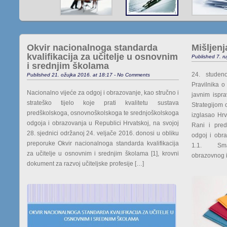
Okvir nacionalnoga standarda
Mišljenj
kvalifikacija za učitelje u osnovnim
Published 7. r
i srednjim školama
24. studen
Published 21. ožujka 2016. at 18:17 - No Comments
Pravilnika o
Nacionalno vijeće za odgoj i obrazovanje, kao stručno i
javnim isp
strateško tijelo koje prati kvalitetu sustava
Strategijom 
predškolskoga, osnovnoškolskoga te srednjoškolskoga
izglasao Hr
odgoja i obrazovanja u Republici Hrvatskoj, na svojoj
Rani i pred
28. sjednici održanoj 24. veljače 2016. donosi u obliku
odgoj i obr
preporuke Okvir nacionalnoga standarda kvalifikacija
1.1. Smanj
za učitelje u osnovnim i srednjim školama [1], krovni
obrazovnog i
dokument za razvoj učiteljske profesije […]